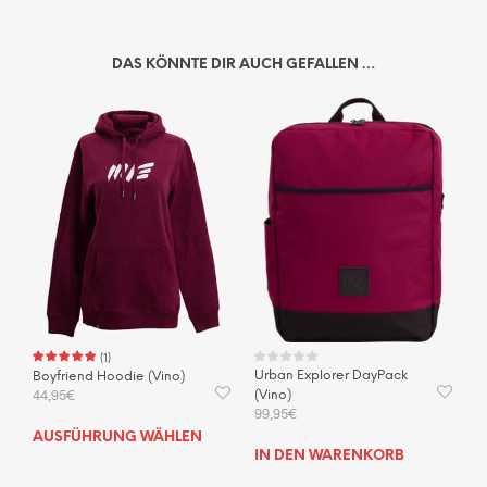
DAS KÖNNTE DIR AUCH GEFALLEN …
(
1
)
Urban Explorer DayPack
Boyfriend Hoodie (Vino)
44,95
€
(Vino)
99,95
€
Dieses
AUSFÜHRUNG WÄHLEN
Produkt
IN DEN WARENKORB
weist