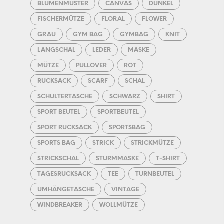
BLUMENMUSTER
CANVAS
DUNKEL
FISCHERMÜTZE
FLORAL
FLOWER
GRAU
GYM BAG
GYMBAG
KNIT
LANGSCHAL
LEDER
MASKE
MÜTZE
PULLOVER
ROT
RUCKSACK
SCARF
SCHAL
SCHULTERTASCHE
SCHWARZ
SHIRT
SPORT BEUTEL
SPORTBEUTEL
SPORT RUCKSACK
SPORTSBAG
SPORTS BAG
STRICK
STRICKMÜTZE
STRICKSCHAL
STURMMASKE
T-SHIRT
TAGESRUCKSACK
TEE
TURNBEUTEL
UMHÄNGETASCHE
VINTAGE
WINDBREAKER
WOLLMÜTZE