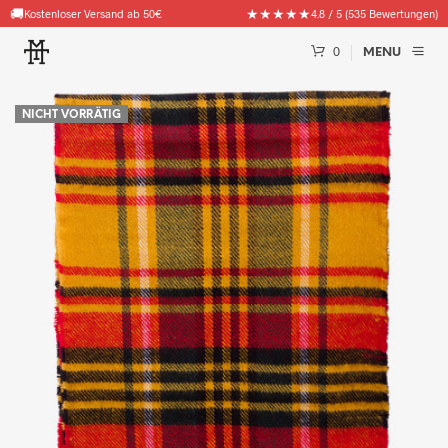
🚚
★★★★★
Kostenloser Versand ab 50€
4.8 / 5 (535 Bewertungen)
0
MENU
NICHT VORRÄTIG