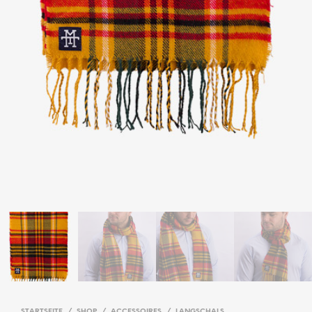
STARTSEITE
/
SHOP
/
ACCESSOIRES
/
LANGSCHALS