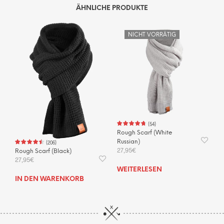
mehrere
ÄHNLICHE PRODUKTE
Varianten
auf.
NICHT VORRÄTIG
Die
Optionen
können
auf
der
Produktseite
gewählt
werden
(
54
)
Rough Scarf (White
Russian)
(
206
)
27,95
€
Rough Scarf (Black)
27,95
€
WEITERLESEN
IN DEN WARENKORB