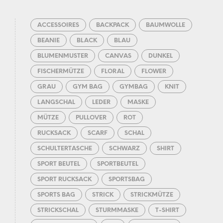
ACCESSOIRES
BACKPACK
BAUMWOLLE
BEANIE
BLACK
BLAU
BLUMENMUSTER
CANVAS
DUNKEL
FISCHERMÜTZE
FLORAL
FLOWER
GRAU
GYM BAG
GYMBAG
KNIT
LANGSCHAL
LEDER
MASKE
MÜTZE
PULLOVER
ROT
RUCKSACK
SCARF
SCHAL
SCHULTERTASCHE
SCHWARZ
SHIRT
SPORT BEUTEL
SPORTBEUTEL
SPORT RUCKSACK
SPORTSBAG
SPORTS BAG
STRICK
STRICKMÜTZE
STRICKSCHAL
STURMMASKE
T-SHIRT