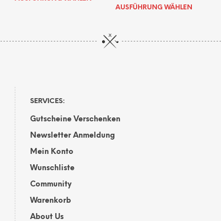
Dies
Produkt
AUSFÜHRUNG WÄHLEN
Prod
weist
weis
mehrere
mehr
Varianten
Vari
auf.
auf.
Die
Die
Optionen
Opti
können
kön
auf
auf
der
SERVICES:
der
Produktseite
Gutscheine Verschenken
Prod
gewählt
gewä
werden
Newsletter Anmeldung
wer
Mein Konto
Wunschliste
Community
Warenkorb
About Us