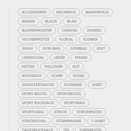
ACCESSOIRES
BACKPACK
BAUMWOLLE
BEANIE
BLACK
BLAU
BLUMENMUSTER
CANVAS
DUNKEL
FISCHERMÜTZE
FLORAL
FLOWER
GRAU
GYM BAG
GYMBAG
KNIT
LANGSCHAL
LEDER
MASKE
MÜTZE
PULLOVER
ROT
RUCKSACK
SCARF
SCHAL
SCHULTERTASCHE
SCHWARZ
SHIRT
SPORT BEUTEL
SPORTBEUTEL
SPORT RUCKSACK
SPORTSBAG
SPORTS BAG
STRICK
STRICKMÜTZE
STRICKSCHAL
STURMMASKE
T-SHIRT
TAGESRUCKSACK
TEE
TURNBEUTEL