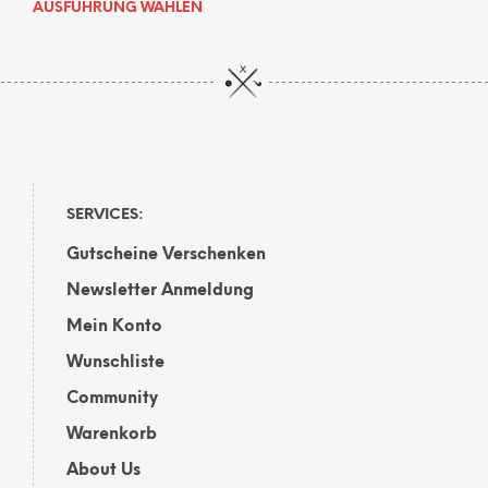
Dieses
AUSFÜHRUNG WÄHLEN
Produkt
weist
mehrere
Varianten
auf.
Die
Optionen
können
auf
SERVICES:
der
Gutscheine Verschenken
Produktseite
gewählt
Newsletter Anmeldung
werden
Mein Konto
Wunschliste
Community
Warenkorb
About Us