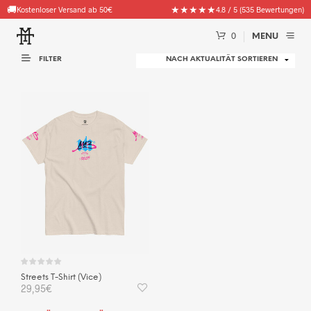
🚚
★★★★★
Kostenloser Versand ab 50€
4.8 / 5 (535 Bewertungen)
0
MENU
FILTER
Streets T-Shirt (Vice)
29,95
€