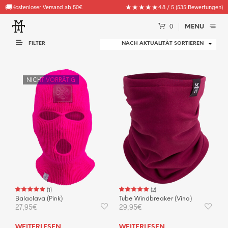
🚚
★★★★★
Kostenloser Versand ab 50€
4.8 / 5 (535 Bewertungen)
0
MENU
FILTER
NICHT VORRÄTIG
NICHT VORRÄTIG
(
1
)
(
2
)
Balaclava (Pink)
Tube Windbreaker (Vino)
27,95
€
29,95
€
WEITERLESEN
WEITERLESEN