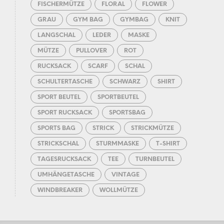
FISCHERMÜTZE
FLORAL
FLOWER
GRAU
GYM BAG
GYMBAG
KNIT
LANGSCHAL
LEDER
MASKE
MÜTZE
PULLOVER
ROT
RUCKSACK
SCARF
SCHAL
SCHULTERTASCHE
SCHWARZ
SHIRT
SPORT BEUTEL
SPORTBEUTEL
SPORT RUCKSACK
SPORTSBAG
SPORTS BAG
STRICK
STRICKMÜTZE
STRICKSCHAL
STURMMASKE
T-SHIRT
TAGESRUCKSACK
TEE
TURNBEUTEL
UMHÄNGETASCHE
VINTAGE
WINDBREAKER
WOLLMÜTZE