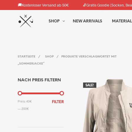
🚚
🧦
Kostenloser Versand ab 50€
Gratis Goodie (Socken, Bea
SHOP
NEW ARRIVALS
MATERIAL
STARTSEITE
/
SHOP
/
PRODUKTE VERSCHLAGWORTET MIT
„SOMMERJACKE“
NACH PREIS FILTERN
SALE!
MIN.
MAX.
Preis:
40€
FILTER
PREIS
PREIS
—
200€