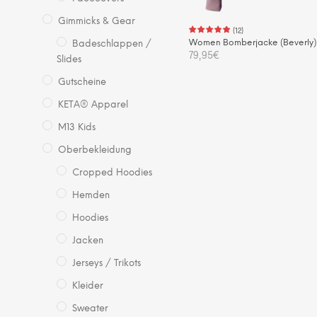
we
Gimmicks & Gear
(
12
)
Women Bomberjacke (Beverly)
Badeschlappen /
79,95
€
Slides
Die
Gutscheine
AUSFÜHRUNG WÄHLEN
Pro
KETA® Apparel
wei
M13 Kids
me
Var
Oberbekleidung
auf.
Cropped Hoodies
Die
Hemden
Opt
kö
Hoodies
auf
Jacken
der
Jerseys / Trikots
Pro
gew
Kleider
we
Sweater