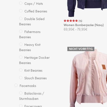
Pro
Caps / Hats
gew
Cuffed Beanies
we
Double Sided
(
15
)
Beanies
Women Bomberjacke (Navy)
69,95
€
–
79,95
€
Fishermans
Die
Beanies
AUSFÜHRUNG WÄHLEN
Pro
Heavy Knit
wei
NICHT VORRÄTIG
Beanies
me
Heritage Docker
Var
Beanies
auf.
Knit Beanies
Die
Opt
Slouch Beanies
kö
Facemasks
auf
Balaclavas /
der
Sturmhauben
Pro
gew
Facecovers