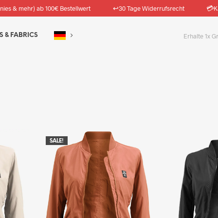
↩️
💳
nies & mehr) ab 100€ Bestellwert
30 Tage Widerrufsrecht
K
S & FABRICS
Erhalte 1x G
SALE!