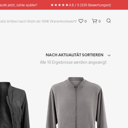
★★★★★
aufe jetzt, zahle später!
4.8 / 5 (535 Bewertungen)
ratis Artikel nach Wahl ab 100€ Warenkorbwert!
0
0
NACH AKTUALITÄT SORTIEREN
Nach
Alle 10 Ergebnisse werden angezeigt
Aktualität
sortiert