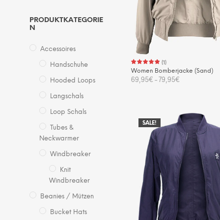
PRODUKTKATEGORIE
N
Accessoires
(
1
)
Handschuhe
Women Bomberjacke (Sand)
69,95
€
–
79,95
€
Hooded Loops
Die
Langschals
AUSFÜHRUNG WÄHLEN
Pro
Loop Schals
wei
SALE!
Tubes &
me
Neckwarmer
Var
Windbreaker
auf.
Die
Knit
Opt
Windbreaker
kö
Beanies / Mützen
auf
Bucket Hats
der