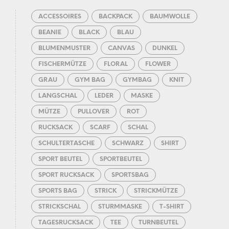
ACCESSOIRES
BACKPACK
BAUMWOLLE
BEANIE
BLACK
BLAU
BLUMENMUSTER
CANVAS
DUNKEL
FISCHERMÜTZE
FLORAL
FLOWER
GRAU
GYM BAG
GYMBAG
KNIT
LANGSCHAL
LEDER
MASKE
MÜTZE
PULLOVER
ROT
RUCKSACK
SCARF
SCHAL
SCHULTERTASCHE
SCHWARZ
SHIRT
SPORT BEUTEL
SPORTBEUTEL
SPORT RUCKSACK
SPORTSBAG
SPORTS BAG
STRICK
STRICKMÜTZE
STRICKSCHAL
STURMMASKE
T-SHIRT
TAGESRUCKSACK
TEE
TURNBEUTEL