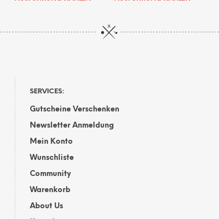
Produkt
Prod
weist
weis
mehrere
mehr
Varianten
Vari
auf.
auf.
Die
Die
Optionen
Opti
können
kön
auf
auf
SERVICES:
der
der
Gutscheine Verschenken
Produktseite
Prod
gewählt
gewä
Newsletter Anmeldung
werden
wer
Mein Konto
Wunschliste
Community
Warenkorb
About Us