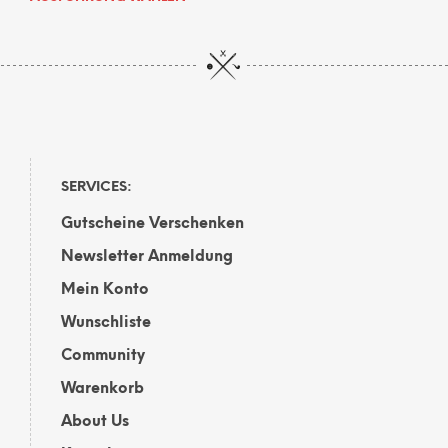
Produkt
weist
mehrere
Varianten
auf.
Die
Optionen
können
auf
SERVICES:
der
Gutscheine Verschenken
Produktseite
gewählt
Newsletter Anmeldung
werden
Mein Konto
Wunschliste
Community
Warenkorb
About Us