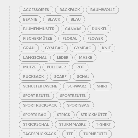
ACCESSOIRES
BACKPACK
BAUMWOLLE
BEANIE
BLACK
BLAU
BLUMENMUSTER
CANVAS
DUNKEL
FISCHERMÜTZE
FLORAL
FLOWER
GRAU
GYM BAG
GYMBAG
KNIT
LANGSCHAL
LEDER
MASKE
MÜTZE
PULLOVER
ROT
RUCKSACK
SCARF
SCHAL
SCHULTERTASCHE
SCHWARZ
SHIRT
SPORT BEUTEL
SPORTBEUTEL
SPORT RUCKSACK
SPORTSBAG
SPORTS BAG
STRICK
STRICKMÜTZE
STRICKSCHAL
STURMMASKE
T-SHIRT
TAGESRUCKSACK
TEE
TURNBEUTEL