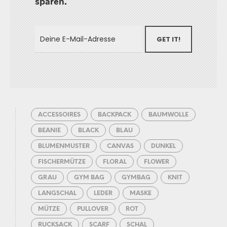
sparen.
GET IT!
ACCESSOIRES
BACKPACK
BAUMWOLLE
BEANIE
BLACK
BLAU
BLUMENMUSTER
CANVAS
DUNKEL
FISCHERMÜTZE
FLORAL
FLOWER
GRAU
GYM BAG
GYMBAG
KNIT
LANGSCHAL
LEDER
MASKE
MÜTZE
PULLOVER
ROT
RUCKSACK
SCARF
SCHAL