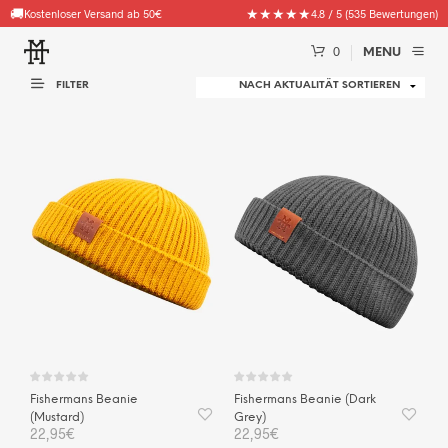
🚚
★★★★★
Kostenloser Versand ab 50€
4.8 / 5 (535 Bewertungen)
0
MENU
FILTER
Fishermans Beanie
Fishermans Beanie (Dark
(Mustard)
Grey)
22,95
€
22,95
€