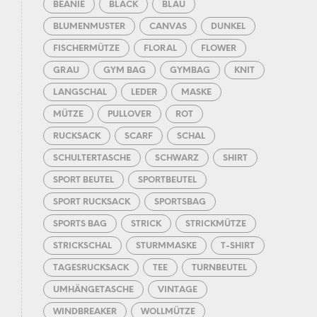
BEANIE
BLACK
BLAU
BLUMENMUSTER
CANVAS
DUNKEL
FISCHERMÜTZE
FLORAL
FLOWER
GRAU
GYM BAG
GYMBAG
KNIT
LANGSCHAL
LEDER
MASKE
MÜTZE
PULLOVER
ROT
RUCKSACK
SCARF
SCHAL
SCHULTERTASCHE
SCHWARZ
SHIRT
SPORT BEUTEL
SPORTBEUTEL
SPORT RUCKSACK
SPORTSBAG
SPORTS BAG
STRICK
STRICKMÜTZE
STRICKSCHAL
STURMMASKE
T-SHIRT
TAGESRUCKSACK
TEE
TURNBEUTEL
UMHÄNGETASCHE
VINTAGE
WINDBREAKER
WOLLMÜTZE