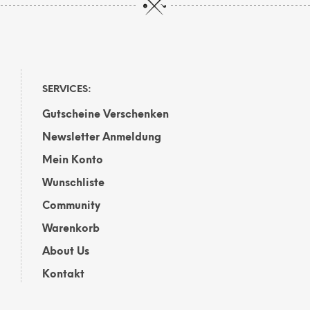
Varianten
Vari
auf.
auf.
Die
Die
Optionen
Opti
können
kön
auf
auf
SERVICES:
der
der
Gutscheine Verschenken
Produktseite
Prod
gewählt
gewä
Newsletter Anmeldung
werden
wer
Mein Konto
Wunschliste
Community
Warenkorb
About Us
Kontakt