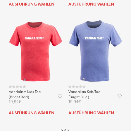
Dieses
Dies
AUSFÜHRUNG WÄHLEN
AUSFÜHRUNG WÄHLEN
Produkt
Prod
weist
weis
mehrere
mehr
Varianten
Vari
auf.
auf.
Die
Die
Optionen
Opti
können
kön
auf
auf
der
der
Produktseite
Prod
gewählt
gewä
werden
wer
Vandalism Kids Tee
Vandalism Kids Tee
(Bright Red)
(Bright Blue)
19,94
€
19,94
€
Dieses
Dies
AUSFÜHRUNG WÄHLEN
AUSFÜHRUNG WÄHLEN
Produkt
Prod
weist
weis
mehrere
mehr