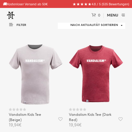
🚚
★★★★★
Kostenloser Versand ab 50€
4.8 / 5 (535 Bewertungen)
0
MENU
FILTER
Vandalism Kids Tee
Vandalism Kids Tee (Dark
(Beige)
Red)
19,94
€
19,94
€