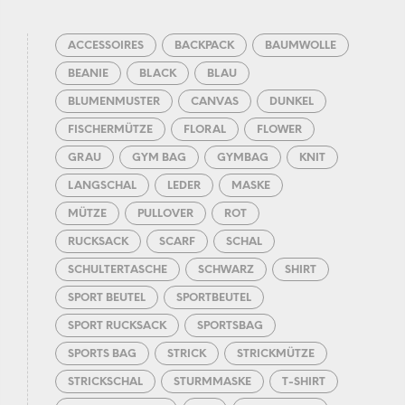
ACCESSOIRES
BACKPACK
BAUMWOLLE
BEANIE
BLACK
BLAU
BLUMENMUSTER
CANVAS
DUNKEL
FISCHERMÜTZE
FLORAL
FLOWER
GRAU
GYM BAG
GYMBAG
KNIT
LANGSCHAL
LEDER
MASKE
MÜTZE
PULLOVER
ROT
RUCKSACK
SCARF
SCHAL
SCHULTERTASCHE
SCHWARZ
SHIRT
SPORT BEUTEL
SPORTBEUTEL
SPORT RUCKSACK
SPORTSBAG
SPORTS BAG
STRICK
STRICKMÜTZE
STRICKSCHAL
STURMMASKE
T-SHIRT