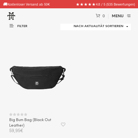
🚚
★★★★★
Kostenloser Versand ab 50€
4.8 / 5 (535 Bewertungen)
0
MENU
FILTER
Big Bum Bag (Black Out
Leather)
59,95
€