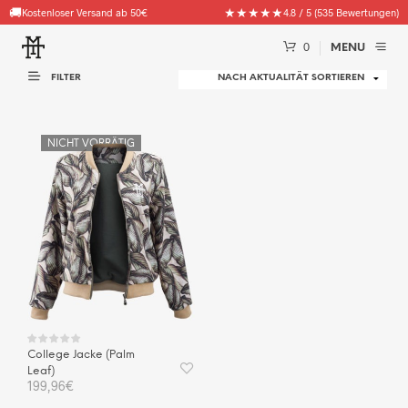
🚚
★★★★★
Kostenloser Versand ab 50€
4.8 / 5 (535 Bewertungen)
0
MENU
FILTER
NICHT VORRÄTIG
College Jacke (Palm
Leaf)
199,96
€