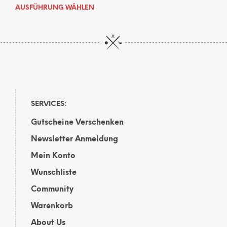
Dieses
AUSFÜHRUNG WÄHLEN
Produkt
weist
mehrere
Varianten
auf.
Die
Optionen
können
auf
SERVICES:
der
Gutscheine Verschenken
Produktseite
gewählt
Newsletter Anmeldung
werden
Mein Konto
Wunschliste
Community
Warenkorb
About Us