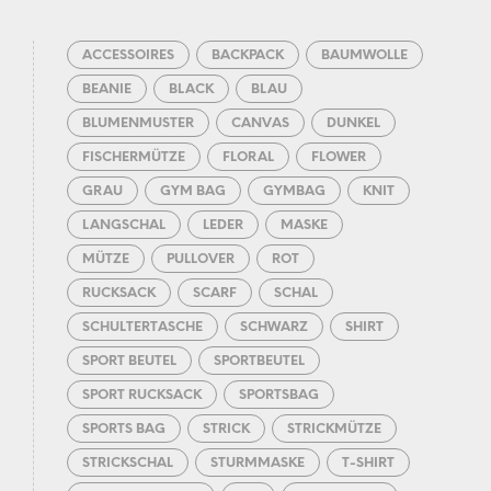
ACCESSOIRES
BACKPACK
BAUMWOLLE
BEANIE
BLACK
BLAU
BLUMENMUSTER
CANVAS
DUNKEL
FISCHERMÜTZE
FLORAL
FLOWER
GRAU
GYM BAG
GYMBAG
KNIT
LANGSCHAL
LEDER
MASKE
MÜTZE
PULLOVER
ROT
RUCKSACK
SCARF
SCHAL
SCHULTERTASCHE
SCHWARZ
SHIRT
SPORT BEUTEL
SPORTBEUTEL
SPORT RUCKSACK
SPORTSBAG
SPORTS BAG
STRICK
STRICKMÜTZE
STRICKSCHAL
STURMMASKE
T-SHIRT