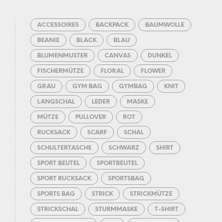
ACCESSOIRES
BACKPACK
BAUMWOLLE
BEANIE
BLACK
BLAU
BLUMENMUSTER
CANVAS
DUNKEL
FISCHERMÜTZE
FLORAL
FLOWER
GRAU
GYM BAG
GYMBAG
KNIT
LANGSCHAL
LEDER
MASKE
MÜTZE
PULLOVER
ROT
RUCKSACK
SCARF
SCHAL
SCHULTERTASCHE
SCHWARZ
SHIRT
SPORT BEUTEL
SPORTBEUTEL
SPORT RUCKSACK
SPORTSBAG
SPORTS BAG
STRICK
STRICKMÜTZE
STRICKSCHAL
STURMMASKE
T-SHIRT