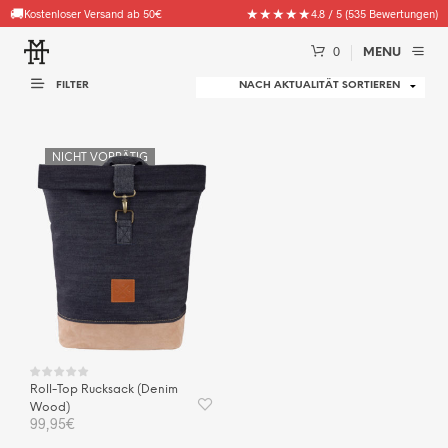
🚚
★★★★★
Kostenloser Versand ab 50€
4.8 / 5 (535 Bewertungen)
0
MENU
FILTER
NICHT VORRÄTIG
Roll-Top Rucksack (Denim
Wood)
99,95
€