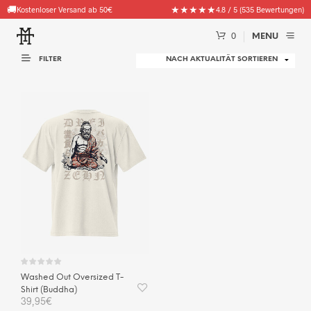
🚚
★★★★★
Kostenloser Versand ab 50€
4.8 / 5 (535 Bewertungen)
0
MENU
FILTER
Washed Out Oversized T-
Shirt (Buddha)
39,95
€