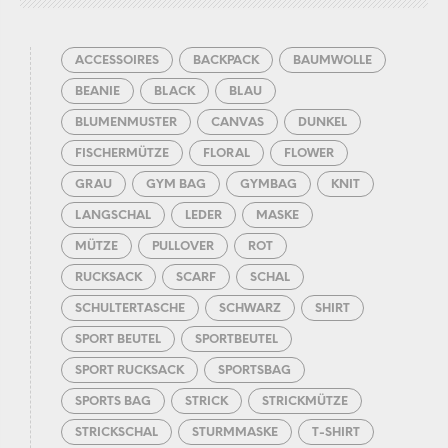
ACCESSOIRES
BACKPACK
BAUMWOLLE
BEANIE
BLACK
BLAU
BLUMENMUSTER
CANVAS
DUNKEL
FISCHERMÜTZE
FLORAL
FLOWER
GRAU
GYM BAG
GYMBAG
KNIT
LANGSCHAL
LEDER
MASKE
MÜTZE
PULLOVER
ROT
RUCKSACK
SCARF
SCHAL
SCHULTERTASCHE
SCHWARZ
SHIRT
SPORT BEUTEL
SPORTBEUTEL
SPORT RUCKSACK
SPORTSBAG
SPORTS BAG
STRICK
STRICKMÜTZE
STRICKSCHAL
STURMMASKE
T-SHIRT