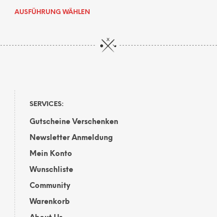
Dieses
AUSFÜHRUNG WÄHLEN
Produkt
weist
mehrere
Varianten
auf.
Die
Optionen
können
auf
SERVICES:
der
Gutscheine Verschenken
Produktseite
gewählt
Newsletter Anmeldung
werden
Mein Konto
Wunschliste
Community
Warenkorb