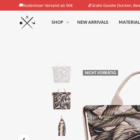
🚚
🧦
Kostenloser Versand ab 50€
Gratis Goodie (Socken, Bea
SHOP
NEW ARRIVALS
MATERIAL
NICHT VORRÄTIG