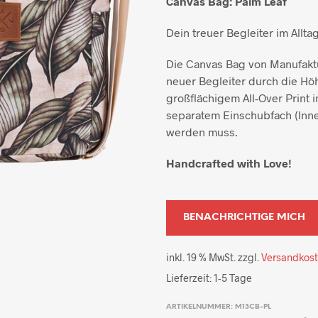
Canvas Bag: Palm Leaf
Dein treuer Begleiter im Alltag
Die Canvas Bag von Manufakt
neuer Begleiter durch die Höh
großflächigem All-Over Print 
separatem Einschubfach (Innen
werden muss.
Handcrafted with Love!
inkl. 19 % MwSt.
zzgl.
Versandkos
Lieferzeit:
1-5 Tage
ARTIKELNUMMER:
M13CB-PL