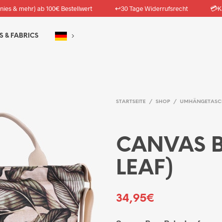
↩️
💳
nies & mehr) ab 100€ Bestellwert
30 Tage Widerrufsrecht
K
S & FABRICS
STARTSEITE
/
SHOP
/
UMHÄNGETASC
CANVAS B
LEAF)
34,95
€