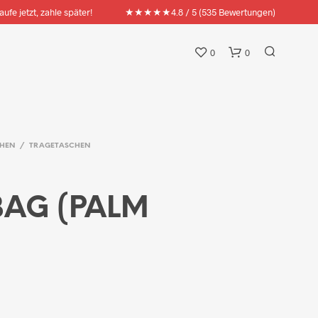
★★★★★
aufe jetzt, zahle später!
4.8 / 5 (535 Bewertungen)
0
0
HEN
/
TRAGETASCHEN
AG (PALM