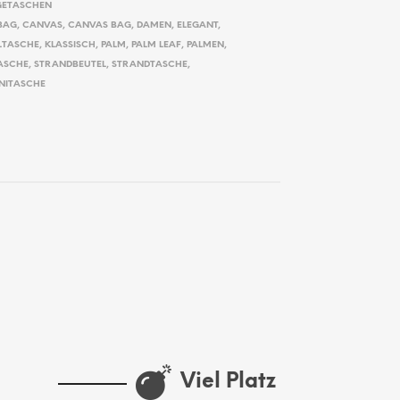
ETASCHEN
BAG
,
CANVAS
,
CANVAS BAG
,
DAMEN
,
ELEGANT
,
LTASCHE
,
KLASSISCH
,
PALM
,
PALM LEAF
,
PALMEN
,
ASCHE
,
STRANDBEUTEL
,
STRANDTASCHE
,
NITASCHE
Viel Platz