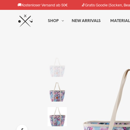
🚚
🧦
Kostenloser Versand ab 50€
Gratis Goodie (Socken, Bea
SHOP
NEW ARRIVALS
MATERIAL