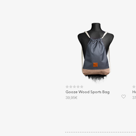
Gooze Wood Sports Bag
H
39,95
€
3
IN DEN WARENKORB
W