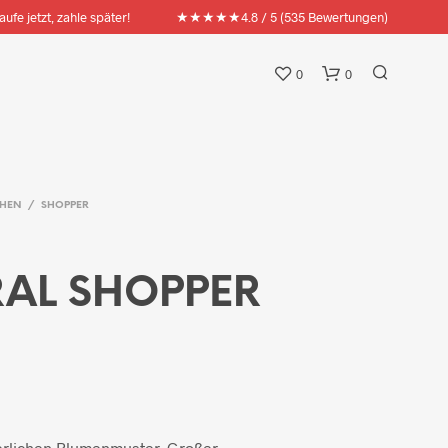
★★★★★
aufe jetzt, zahle später!
4.8 / 5 (535 Bewertungen)
0
0
HEN
/
SHOPPER
RAL SHOPPER
erlichen Blumenmuster. Großer