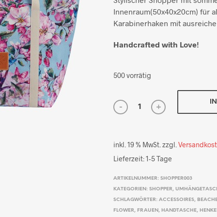
Innenraum(50x40x20cm) für al
Karabinerhaken mit ausreich
Handcrafted with Love!
500 vorrätig
I
inkl. 19 % MwSt.
zzgl.
Versandkos
Lieferzeit:
1-5 Tage
ARTIKELNUMMER:
SHOPPER003
KATEGORIEN:
SHOPPER
,
UMHÄNGETASC
SCHLAGWÖRTER:
ACCESSOIRES
,
BEACH
FLOWER
,
FRAUEN
,
HANDTASCHE
,
HENKE