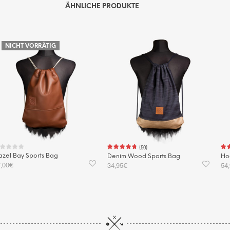
ÄHNLICHE PRODUKTE
NICHT VORRÄTIG
(
50
)
azel Bay Sports Bag
Denim Wood Sports Bag
Ho
7,00
€
34,95
€
54
EITERLESEN
IN DEN WARENKORB
IN