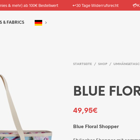
↩️
💳
nies & mehr) ab 100€ Bestellwert
30 Tage Widerrufsrecht
K
S & FABRICS
STARTSEITE
/
SHOP
/
UMHÄNGETASC
BLUE FLO
49,95
€
Blue Floral Shopper
Stylischer Shopper mit somm