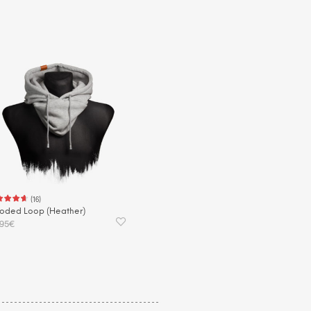
(
16
)
oded Loop (Heather)
,95
€
 DEN WARENKORB