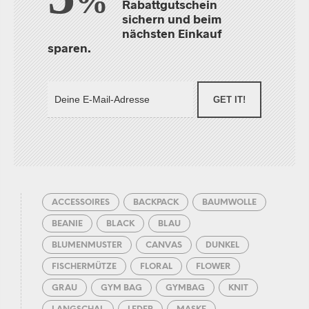
%
Rabattgutschein
sichern und beim
nächsten Einkauf
sparen.
GET IT!
ACCESSOIRES
BACKPACK
BAUMWOLLE
BEANIE
BLACK
BLAU
BLUMENMUSTER
CANVAS
DUNKEL
FISCHERMÜTZE
FLORAL
FLOWER
GRAU
GYM BAG
GYMBAG
KNIT