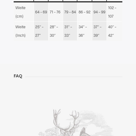
Weite
102 –
64 – 69
71 – 76
79 – 84
86 – 92
94 – 99
(cm)
107
Weite
25″ –
28″ –
31″ –
34″ –
37″ –
40″ –
(Inch)
27″
30″
33″
36″
39″
42″
FAQ