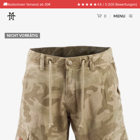
🚚
★★★★★
Kostenloser Versand ab 50€
4.8 / 5 (535 Bewertungen)
0
MENU
NICHT VORRÄTIG