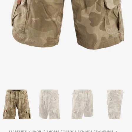
STARTSEITE
/
SHOP
/
SHORTS / CARGOS / CHINOS / SWIMWEAR
/