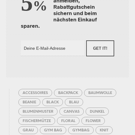
5
anmelden,
%
Rabattgutschein
sichern und beim
nächsten Einkauf
sparen.
GET IT!
ACCESSOIRES
BACKPACK
BAUMWOLLE
BEANIE
BLACK
BLAU
BLUMENMUSTER
CANVAS
DUNKEL
FISCHERMÜTZE
FLORAL
FLOWER
GRAU
GYM BAG
GYMBAG
KNIT