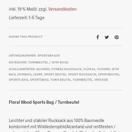
inkl. 19 % MwSt.
zzgl.
Versandkosten
Lieferzeit:
1-5 Tage
SHARE THIS PRODUCT
ARTIKELNUMMER:
SPORTSBAG30
KATEGORIE:
TURNBEUTEL / GYM BAGS
SCHLAGWÖRTER:
BLUMEN
,
FITNESS RUCKSACK
,
FLORAL
,
FLOWER
,
GYM
BAG
,
GYMBAG
,
LEDER
,
SPORT BEUTEL
,
SPORT RUCKSACK
,
SPORTBEUTEL
,
SPORTS BAG
,
SPORTSBAG
,
TURN BEUTEL
,
TURNBEUTEL
,
VINTAGE
Floral Wood Sports Bag / Turnbeutel
Leichter und stabiler Rucksack aus 100% Baumwolle
kombiniert mit Wildlederoptik(Alcantara) und reißfesten /