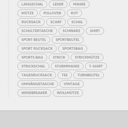
LANGSCHAL
LEDER
MASKE
MÜTZE
PULLOVER
ROT
RUCKSACK
SCARF
SCHAL
SCHULTERTASCHE
SCHWARZ
SHIRT
SPORT BEUTEL
SPORTBEUTEL
SPORT RUCKSACK
SPORTSBAG
SPORTS BAG
STRICK
STRICKMÜTZE
STRICKSCHAL
STURMMASKE
T-SHIRT
TAGESRUCKSACK
TEE
TURNBEUTEL
UMHÄNGETASCHE
VINTAGE
WINDBREAKER
WOLLMÜTZE