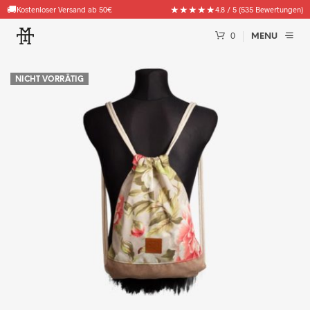
🚚
★★★★★
Kostenloser Versand ab 50€
4.8 / 5 (535 Bewertungen)
0
MENU
NICHT VORRÄTIG