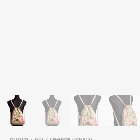
STARTSEITE
/
SHOP
/
TURNBEUTEL / GYM BAGS