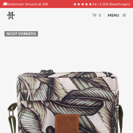
🚚
★★★★★
Kostenloser Versand ab 50€
4.8 / 5 (535 Bewertungen)
0
MENU
NICHT VORRÄTIG