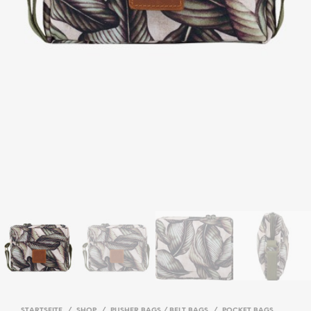
STARTSEITE
/
SHOP
/
PUSHER BAGS / BELT BAGS
/
POCKET BAGS