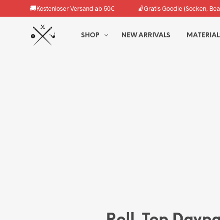
🚚
🧦
Kostenloser Versand ab 50€
Gratis Goodie (Socken, Bea
SHOP
NEW ARRIVALS
MATERIAL