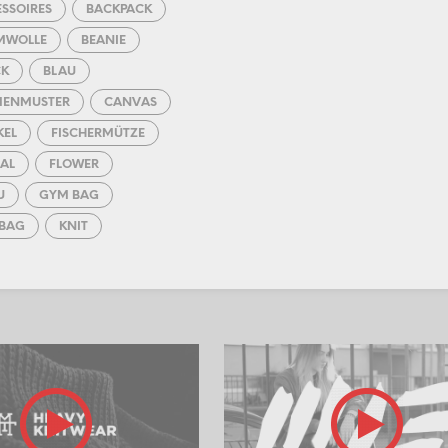
SSOIRES
BACKPACK
MWOLLE
BEANIE
CK
BLAU
MENMUSTER
CANVAS
KEL
FISCHERMÜTZE
AL
FLOWER
U
GYM BAG
BAG
KNIT
GSCHAL
LEDER
KE
MÜTZE
OVER
ROT
KSACK
SCARF
L
SCHULTERTASCHE
WARZ
SHIRT
T BEUTEL