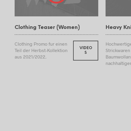
SPOR
SPOR
SPO
Clothing Teaser (Women)
Heavy Kn
STRI
Clothing Promo fur einen
Hochwertig
STRI
VIDEO
Teil der Herbst-Kollektion
Strickwaren
S
STU
aus 2021/2022.
Baumwollant
TAG
nachhaltige
TURN
UMH
VINT
WOL