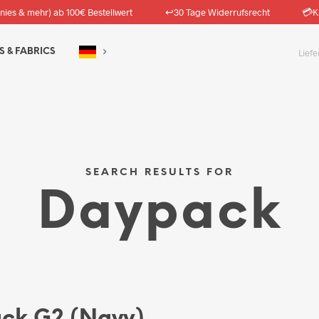
↩️
💳
nies & mehr) ab 100€ Bestellwert
30 Tage Widerrufsrecht
K
S & FABRICS
Erhalte 1x G
SEARCH RESULTS FOR
Daypack