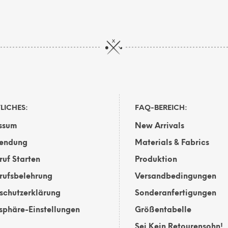
LICHES:
FAQ-BEREICH:
ssum
New Arrivals
endung
Materials & Fabrics
ruf Starten
Produktion
rufsbelehrung
Versandbedingungen
schutzerklärung
Sonderanfertigungen
tsphäre-Einstellungen
Größentabelle
Sei Kein Retourensohn!