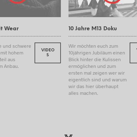
TBEUTEL
T RUCKSACK
RTSBAG
SPORTS BAG
it Wear
10 Jahre M13 Doku
CK
STRICKMÜTZE
e und schwere
Wir möchten euch zum
CKSCHAL
VIDEO
 mit hohem
10jährigen Jubiläum einen
S
RMMASKE
T-SHIRT
eil aus
Blick hinter die Kulissen
ESRUCKSACK
TEE
m Anbau.
ermöglichen und zum
ersten mal zeigen wer wir
BEUTEL
eigentlich sind und warum
ÄNGETASCHE
wir das hier überhaupt
alles machen.
AGE
WINDBREAKER
LMÜTZE