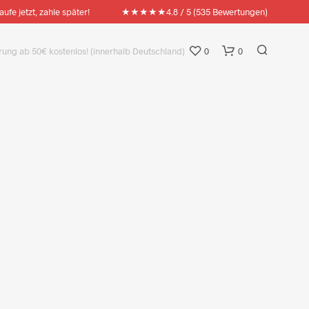
★★★★★
aufe jetzt, zahle später!
4.8 / 5 (535 Bewertungen)
ratis Artikel nach Wahl ab 100€ Warenkorbwert!
0
0