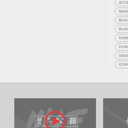
ACCE
BAU
BLA
BLU
DUN
FLOR
GRA
GYM
LAN
MAS
PULL
RUC
SCHA
SCH
SPOR