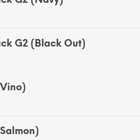
ack G2 (Navy)
ck G2 (Black Out)
Vino)
(Salmon)