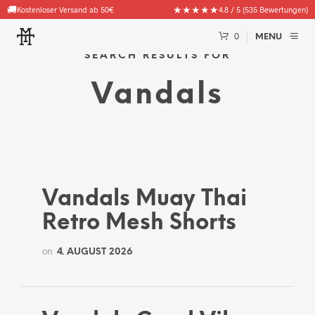
🚚
★★★★★
Kostenloser Versand ab 50€
4.8 / 5 (535 Bewertungen)
0
MENU
SEARCH RESULTS FOR
Vandals
Vandals Muay Thai
Retro Mesh Shorts
on
4. AUGUST 2026