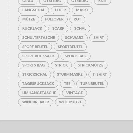
GRAU
GYM BAG
GYMBAG
KNIT
LANGSCHAL
LEDER
MASKE
MÜTZE
PULLOVER
ROT
RUCKSACK
SCARF
SCHAL
SCHULTERTASCHE
SCHWARZ
SHIRT
SPORT BEUTEL
SPORTBEUTEL
SPORT RUCKSACK
SPORTSBAG
SPORTS BAG
STRICK
STRICKMÜTZE
STRICKSCHAL
STURMMASKE
T-SHIRT
TAGESRUCKSACK
TEE
TURNBEUTEL
UMHÄNGETASCHE
VINTAGE
WINDBREAKER
WOLLMÜTZE