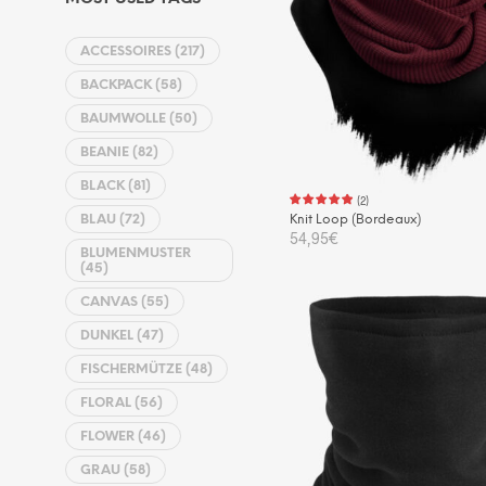
ACCESSOIRES
(217)
BACKPACK
(58)
BAUMWOLLE
(50)
BEANIE
(82)
BLACK
(81)
(
2
)
BLAU
(72)
Knit Loop (Bordeaux)
54,95
€
BLUMENMUSTER
(45)
IN DEN WARENKORB
CANVAS
(55)
DUNKEL
(47)
FISCHERMÜTZE
(48)
FLORAL
(56)
FLOWER
(46)
GRAU
(58)