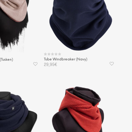
Tube Windbreaker (Navy)
(Tusken)
29,95
€
IN DEN WARENKORB
KORB