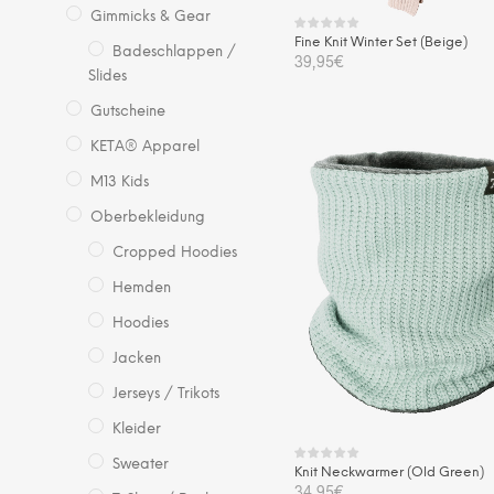
Gimmicks & Gear
Fine Knit Winter Set (Beige)
Badeschlappen /
39,95
€
Slides
IN DEN WARENKORB
Gutscheine
KETA® Apparel
M13 Kids
Oberbekleidung
Cropped Hoodies
Hemden
Hoodies
Jacken
Jerseys / Trikots
Kleider
Sweater
Knit Neckwarmer (Old Green)
34,95
€