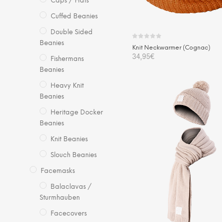
Caps / Hats
Cuffed Beanies
Double Sided
Beanies
Knit Neckwarmer (Cognac)
34,95
€
Fishermans
Beanies
IN DEN WARENKORB
Heavy Knit
Beanies
Heritage Docker
Beanies
Knit Beanies
Slouch Beanies
Facemasks
Balaclavas /
Sturmhauben
Facecovers