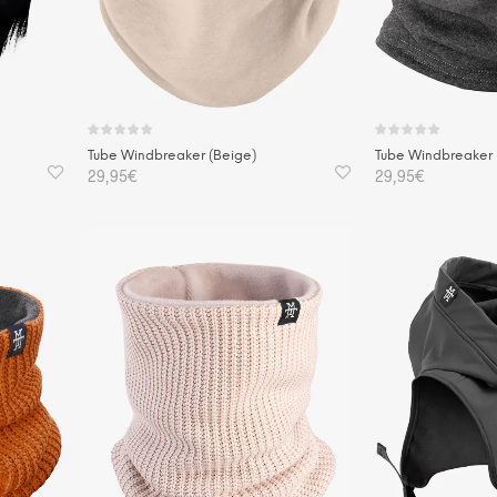
Tube Windbreaker (Beige)
Tube Windbreaker 
29,95
€
29,95
€
IN DEN WARENKORB
IN DEN WAREN