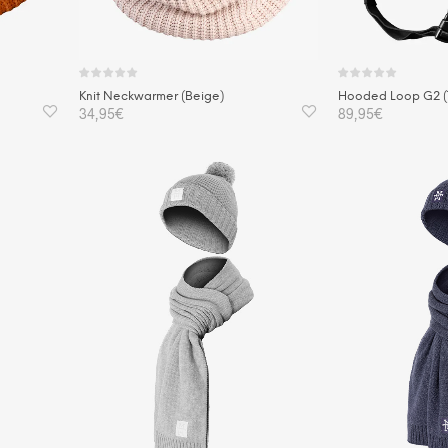
Knit Neckwarmer (Beige)
Hooded Loop G2 (T
34,95
€
89,95
€
IN DEN WARENKORB
IN DEN WAREN