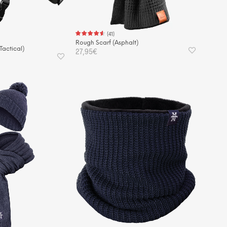
(
41
)
Rough Scarf (Asphalt)
actical)
27,95
€
IN DEN WARENKORB
KORB