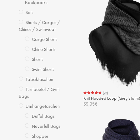
Backpacks
Sets
Shorts / Cargos /
Chinos / Swimwear
Cargo Shorts
Chino Shorts
Shorts
Swim Shorts
Tabaktaschen
Turnbeutel / Gym
(
22
)
Bags
Knit Hooded Loop (Grey Storm
59,95
€
Umhängetaschen
IN DEN WARENKORB
Duffel Bags
Neverfull Bags
Shopper