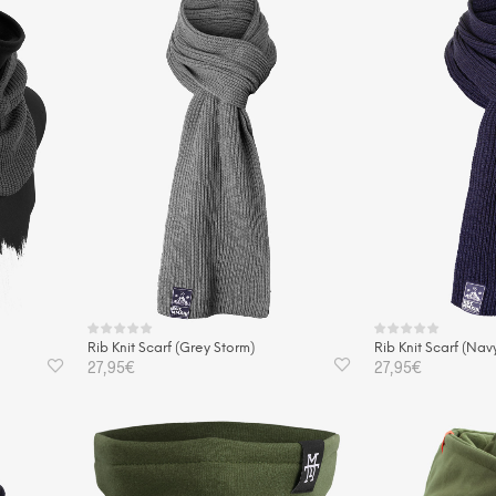
Rib Knit Scarf (Grey Storm)
Rib Knit Scarf (Nav
)
27,95
€
27,95
€
IN DEN WARENKORB
IN DEN WAREN