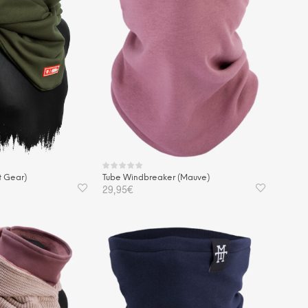
Tube Windbreaker (Mauve)
 Gear)
29,95
€
IN DEN WARENKORB
KORB