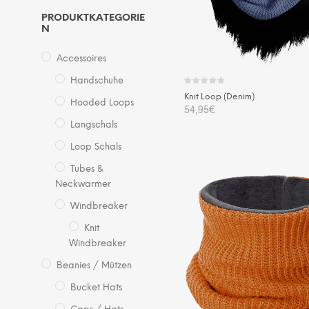
PRODUKTKATEGORIE
N
Accessoires
Handschuhe
Knit Loop (Denim)
Hooded Loops
54,95
€
Langschals
IN DEN WARENKORB
Loop Schals
Tubes &
Neckwarmer
Windbreaker
Knit
Windbreaker
Beanies / Mützen
Bucket Hats