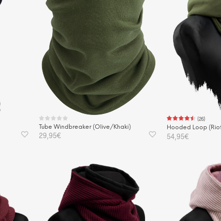
(
26
)
Tube Windbreaker (Olive/Khaki)
Hooded Loop (Riot
29,95
€
54,95
€
IN DEN WARENKORB
IN DEN WAREN