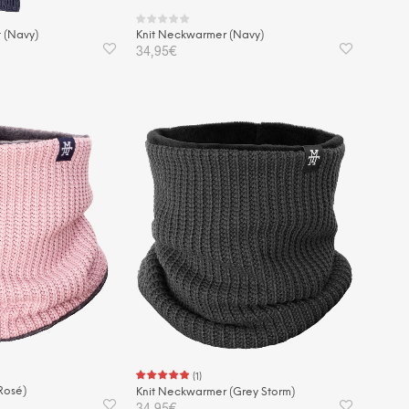
t (Navy)
Knit Neckwarmer (Navy)
34,95
€
KORB
IN DEN WARENKORB
(
1
)
Rosé)
Knit Neckwarmer (Grey Storm)
34,95
€