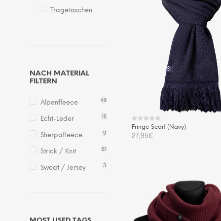
Tragetaschen
NACH MATERIAL
FILTERN
49
Alpenfleece
15
Echt-Leder
Fringe Scarf (Navy)
9
27,95
€
Sherpafleece
61
Strick / Knit
IN DEN WARENKORB
3
Sweat / Jersey
MOST USED TAGS