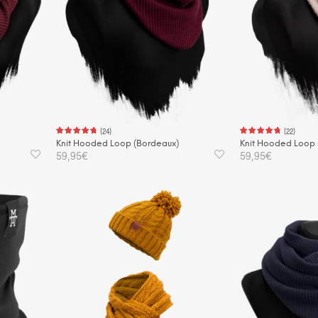
(
24
)
(
22
)
Knit Hooded Loop (Bordeaux)
Knit Hooded Loop 
59,95
€
59,95
€
IN DEN WARENKORB
IN DEN WAREN