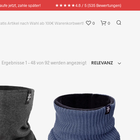
★★★★★
aufe jetzt, zahle später!
4.8 / 5 (535 Bewertungen)
ratis Artikel nach Wahl ab 100€ Warenkorbwert!
0
0
Nach
Ergebnisse 1 – 48 von 92 werden angezeigt
RELEVANZ
Aktualität
sortiert