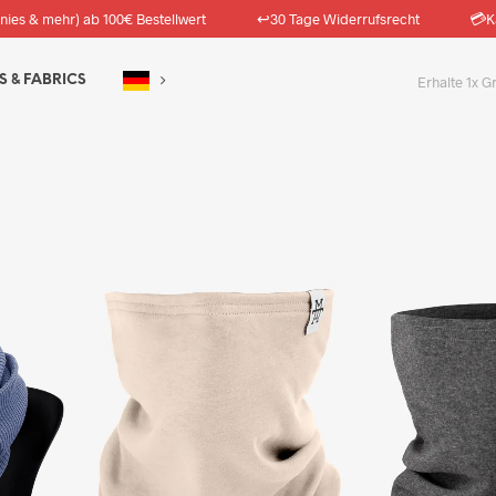
↩️
💳
nies & mehr) ab 100€ Bestellwert
30 Tage Widerrufsrecht
K
S & FABRICS
Erhalte 1x G