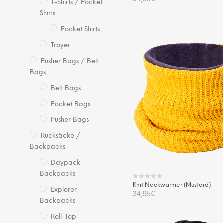
T-Shirts / Pocket
Shirts
IN DEN WARENKORB
Pocket Shirts
Troyer
Pusher Bags / Belt
Bags
Belt Bags
Pocket Bags
Pusher Bags
Rucksäcke /
Backpacks
Daypack
Backpacks
Knit Neckwarmer (Mustard)
Explorer
34,95
€
Backpacks
IN DEN WARENKORB
Roll-Top