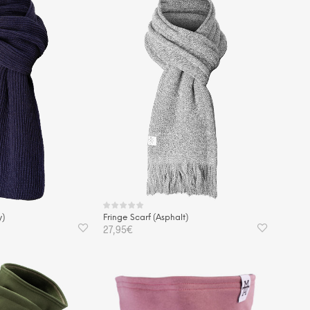
y)
Fringe Scarf (Asphalt)
27,95
€
KORB
IN DEN WARENKORB