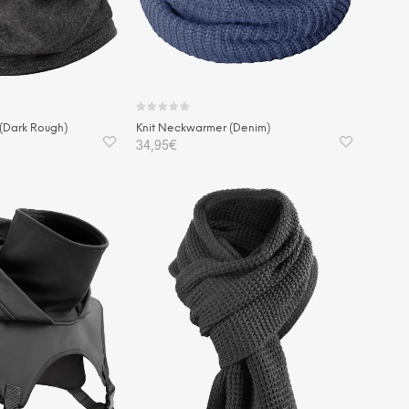
(Dark Rough)
Knit Neckwarmer (Denim)
34,95
€
KORB
IN DEN WARENKORB