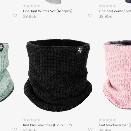
Fine Knit Winter Set (Ashgray)
Fine Knit Winter Se
39,95
€
39,95
€
IN DEN WARENKORB
IN DEN WAREN
Knit Neckwarmer (Black Out)
Knit Neckwarmer (
34,95
€
34,95
€