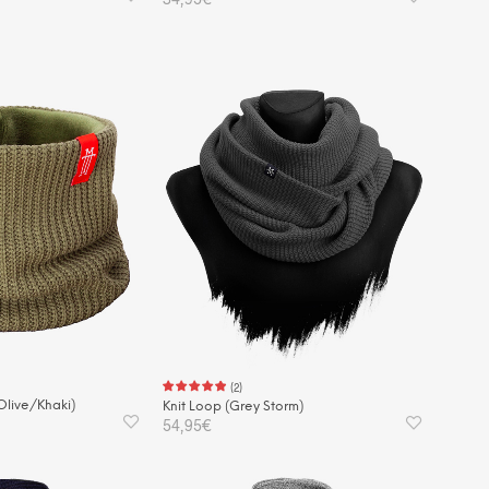
KORB
IN DEN WARENKORB
(
2
)
Olive/Khaki)
Knit Loop (Grey Storm)
54,95
€
KORB
IN DEN WARENKORB